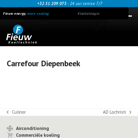
Skip
+32 51 209 073
- 24 uur service 7/7
to
Fieuw energy,
more cooling
Klantenlogin
content
Ope
Clos
mob
mob
men
men
Carrefour Diepenbeek
Culinor
AD Lochristi
previous
next
post:
post:
Airconditioning
Commerciële koeling