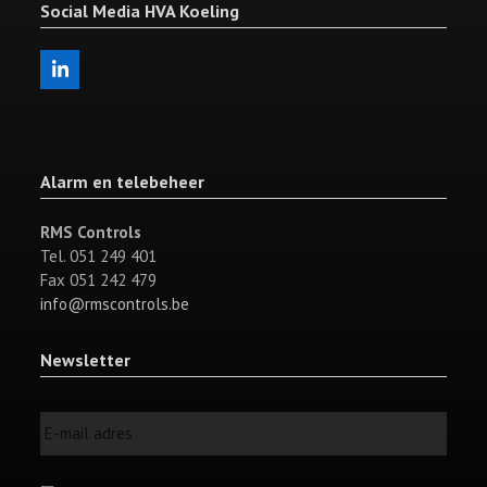
Social Media HVA Koeling
LinkedIn
Alarm en telebeheer
RMS Controls
Tel. 051 249 401
Fax 051 242 479
info@rmscontrols.be
Newsletter
E-
mail
adres
*
Toestemming