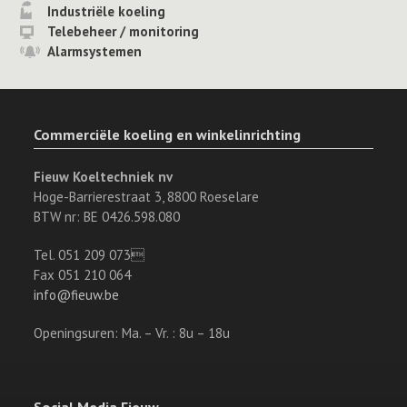
Industriële koeling
Telebeheer / monitoring
Alarmsystemen
Commerciële koeling en winkelinrichting
Fieuw Koeltechniek nv
Hoge-Barrierestraat 3, 8800 Roeselare
BTW nr: BE 0426.598.080
Tel. 051 209 073
Fax 051 210 064
info@fieuw.be
Openingsuren: Ma. – Vr. : 8u – 18u
Social Media Fieuw