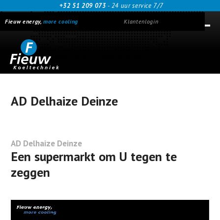
Skip
+32 51 209 073
- 24 uur service 7/7
to
Fieuw energy,
more cooling
Klantenlogin
content
Ope
Clos
mob
mob
men
men
AD Delhaize Deinze
AD Delhaize Deinze
Een supermarkt om U tegen te
zeggen
Videospeler