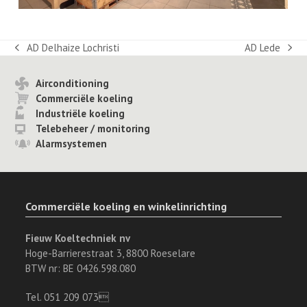
AD Delhaize Lochristi
AD Lede
previous
next
post:
post:
Airconditioning
Commerciële koeling
Industriële koeling
Telebeheer / monitoring
Alarmsystemen
Commerciële koeling en winkelinrichting
Fieuw Koeltechniek nv
Hoge-Barrierestraat 3, 8800 Roeselare
BTW nr: BE 0426.598.080
Tel. 051 209 073