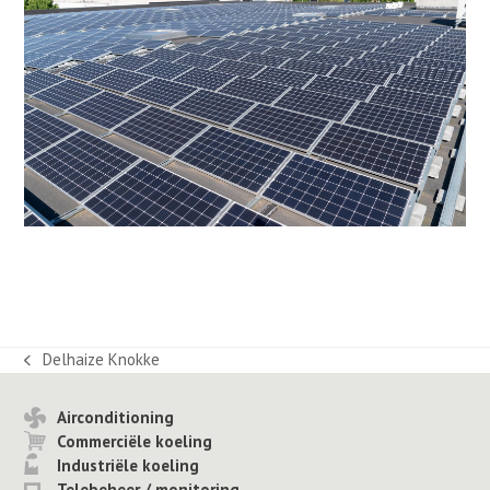
Delhaize Knokke
previous
post:
Airconditioning
Commerciële koeling
Industriële koeling
Telebeheer / monitoring