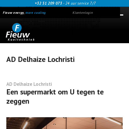
Skip
+32 51 209 073
- 24 uur service 7/7
to
Fieuw energy,
more cooling
Klantenlogin
content
Ope
Clos
mob
mob
men
men
AD Delhaize Lochristi
AD Delhaize Lochristi
Een supermarkt om U tegen te
zeggen