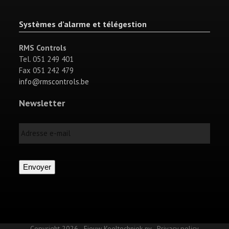
Systèmes d’alarme et télégestion
RMS Controls
Tel. 051 249 401
Fax 051 242 479
info@rmscontrols.be
Newsletter
Adresse
e-
mail
Envoyer
Copyright 2026 - Fieuw Koeltechniek nv -
Privacy policy